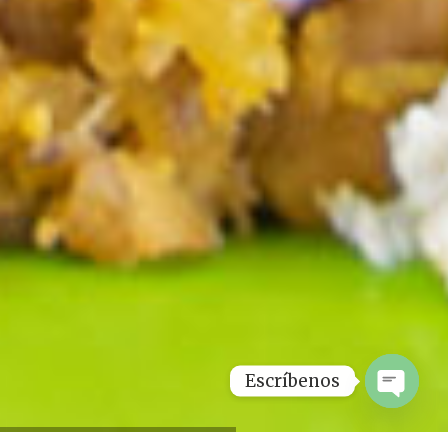
Escríbenos
Open
chaty